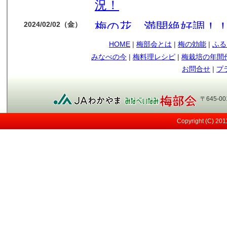
況！
梅の花 満開絶好調！
2024/02/02（金）
HOME
|
梅部会とは
|
梅の効能
|
ふる
今年も梅の花順調です
2024/01/14（日）
みなべの今
|
梅料理レシピ
|
梅栽培の年間
もう少しで収獲です
2023/05/09（火）
お問合せ
|
プ
順調に育ってます
2023/04/12（水）
〒645-0
今年も南高梅の実が見
2023/03/29（水）
Copyright (C) 20
メジロ
2021/05/12（水）
日差しが強い！
2021/05/07（金）
すくすく育ってます～
2021/04/13（火）
桜も満開！
2021/03/27（土）
小さな実が見えてきま
2021/03/13（土）