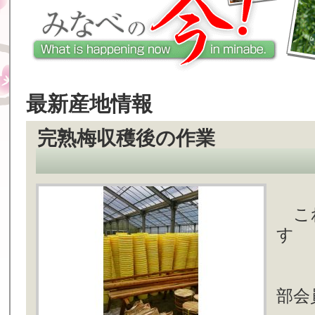
最新産地情報
完熟梅収穫後の作業
これ
す
部会