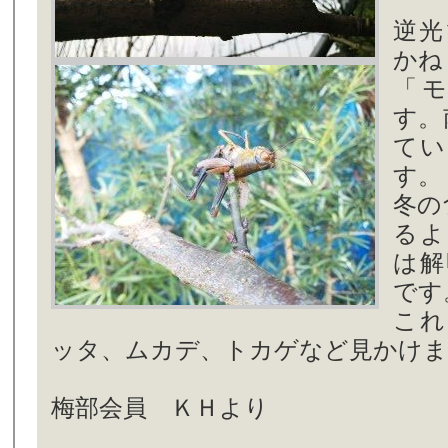
逆光
かね
「
す。
てい
す。
冬の
るよ
は解
です
これ
ッタ、ムカデ、トカゲなど見かけま
梅部会員 ＫＨより