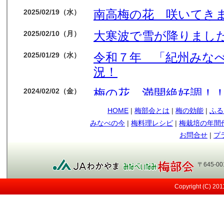
南高梅の花 咲いてき
2025/02/19（水）
大寒波で雪が降りました
2025/02/10（月）
令和７年 「紀州みな
2025/01/29（水）
況！
梅の花 満開絶好調！
2024/02/02（金）
HOME
|
梅部会とは
|
梅の効能
|
ふる
今年も梅の花順調です
2024/01/14（日）
みなべの今
|
梅料理レシピ
|
梅栽培の年間
もう少しで収獲です
2023/05/09（火）
お問合せ
|
プ
順調に育ってます
2023/04/12（水）
〒645-0
今年も南高梅の実が見
2023/03/29（水）
Copyright (C) 20
メジロ
2021/05/12（水）
日差しが強い！
2021/05/07（金）