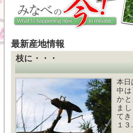
最新産地情報
枝に・・・
本日
中は
かと
まし
てき
１３