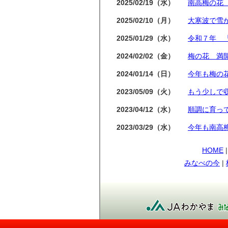
2025/02/19（水）
南高梅の花
2025/02/10（月）
大寒波で雪
2025/01/29（水）
令和７年 
2024/02/02（金）
梅の花 満
2024/01/14（日）
今年も梅の
2023/05/09（火）
もう少しで
2023/04/12（水）
順調に育っ
2023/03/29（水）
今年も南高
2021/05/12（水）
メジロ
HOME
みなべの今
|
2021/05/07（金）
日差しが強
2021/04/13（火）
すくすく育
2021/03/27（土）
桜も満開！
2021/03/13（土）
小さな実が