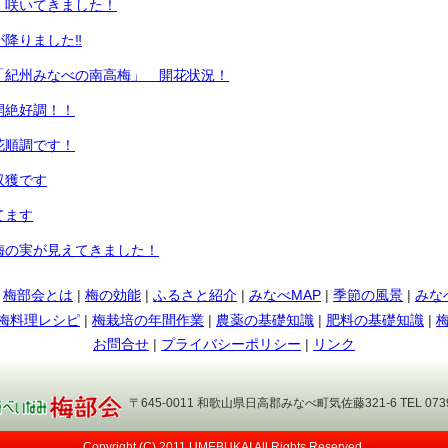
 咲いてきました！
が降りました‼
「紀州みなべの南高梅」 開花状況！
開絶好調！！
花順調です！
収獲です
てます
梅の実が見えてきました！
|
梅部会とは
|
梅の効能
|
ふるさと紹介
|
みなべMAP
|
季節の風景
|
みな
梅料理レシピ
|
梅栽培の年間作業
|
農薬の基礎知識
|
肥料の基礎知識
|
い！
お問合せ
|
プライバシーポリシー
|
リンク
ってます～
〒645-0011 和歌山県日高郡みなべ町気佐藤321-6 TEL 0739-72
見えてきました！
Copyright (C) 2011 UMEBUKAI All Rights Reserved.