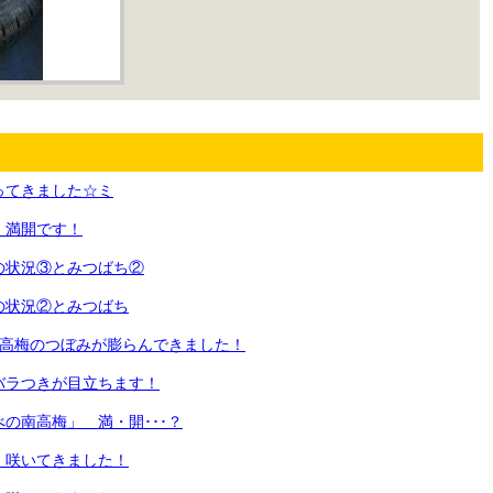
ってきました☆ミ
 満開です！
の状況③とみつばち②
の状況②とみつばち
南高梅のつぼみが膨らんできました！
バラつきが目立ちます！
の南高梅」 満・開･･･？
 咲いてきました！