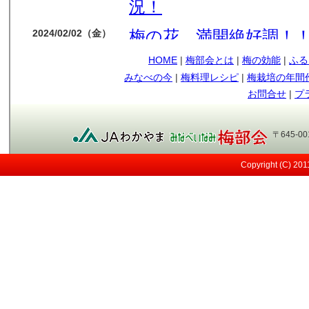
況！
梅の花 満開絶好調！
2024/02/02（金）
HOME
|
梅部会とは
|
梅の効能
|
ふる
今年も梅の花順調です
2024/01/14（日）
みなべの今
|
梅料理レシピ
|
梅栽培の年間
もう少しで収獲です
2023/05/09（火）
お問合せ
|
プ
順調に育ってます
2023/04/12（水）
〒645-0
今年も南高梅の実が見
2023/03/29（水）
Copyright (C) 20
メジロ
2021/05/12（水）
日差しが強い！
2021/05/07（金）
すくすく育ってます～
2021/04/13（火）
桜も満開！
2021/03/27（土）
小さな実が見えてきま
2021/03/13（土）