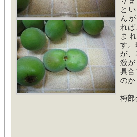
りま
とい
んが
れば
ま
す。
が、
激が
具合
のか
梅部