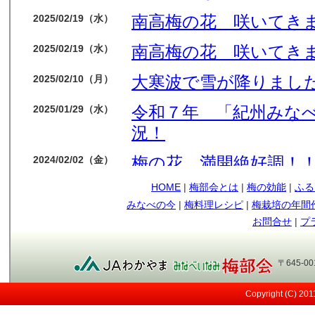
南高梅の花 咲いてき
2025/02/19（水）
南高梅の花 咲いてき
2025/02/19（水）
大寒波で雪が降りました
2025/02/10（月）
令和７年 「紀州みな
2025/01/29（水）
況！
梅の花 満開絶好調！
2024/02/02（金）
HOME
|
梅部会とは
|
梅の効能
|
ふる
今年も梅の花順調です
2024/01/14（日）
みなべの今
|
梅料理レシピ
|
梅栽培の年間
もう少しで収獲です
2023/05/09（火）
お問合せ
|
プ
順調に育ってます
2023/04/12（水）
〒645-0
今年も南高梅の実が見
2023/03/29（水）
Copyright (C) 20
メジロ
2021/05/12（水）