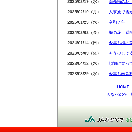
2025/02/19（水）
南高梅の花
2025/02/10（月）
大寒波で雪
2025/01/29（水）
令和７年 
2024/02/02（金）
梅の花 満
2024/01/14（日）
今年も梅の
2023/05/09（火）
もう少しで
2023/04/12（水）
順調に育っ
2023/03/29（水）
今年も南高
2021/05/12（水）
メジロ
HOME
みなべの今
|
2021/05/07（金）
日差しが強
2021/04/13（火）
すくすく育
2021/03/27（土）
桜も満開！
2021/03/13（土）
小さな実が