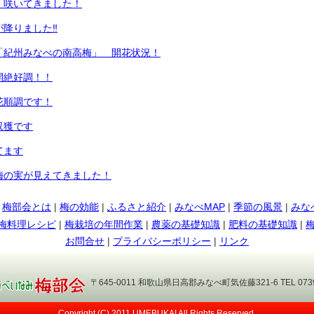
 咲いてきました！
が降りました‼
「紀州みなべの南高梅」 開花状況！
開絶好調！！
花順調です！
収獲です
てます
梅の実が見えてきました！
|
梅部会とは
|
梅の効能
|
ふるさと紹介
|
みなべMAP
|
季節の風景
|
みな
梅料理レシピ
|
梅栽培の年間作業
|
農薬の基礎知識
|
肥料の基礎知識
|
い！
お問合せ
|
プライバシーポリシー
|
リンク
ってます～
〒645-0011 和歌山県日高郡みなべ町気佐藤321-6 TEL 0739-72
見えてきました！
Copyright (C) 2011 UMEBUKAI All Rights Reserved.