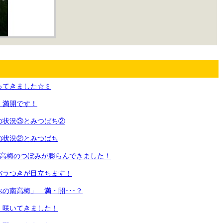
ってきました☆ミ
 満開です！
の状況③とみつばち②
の状況②とみつばち
南高梅のつぼみが膨らんできました！
バラつきが目立ちます！
の南高梅」 満・開･･･？
 咲いてきました！