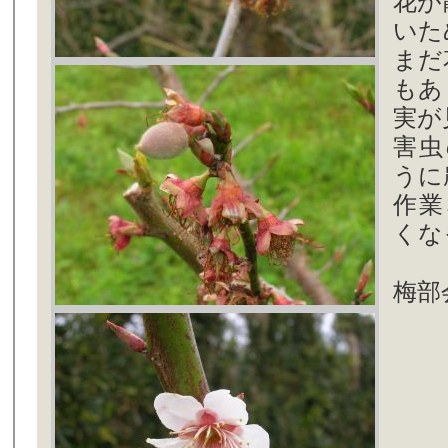
花が
いた
まだ
もあ
実が
害虫
うに
作業
くな
梅部