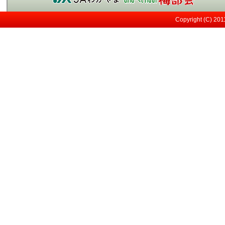
今年も南高梅の実が見
2023/03/29（水）
Copyright (C) 20
メジロ
2021/05/12（水）
日差しが強い！
2021/05/07（金）
すくすく育ってます～
2021/04/13（火）
桜も満開！
2021/03/27（土）
小さな実が見えてきま
2021/03/13（土）
開花してます！
2021/02/10（水）
そろそろ開花です
2021/02/01（月）
剪定作業中
2021/01/12（火）
紀州みなべの南高梅収
2020/06/15（月）