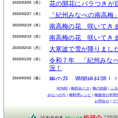
花の開花にバラつきが
2025/03/05（水）
「紀州みなべの南高梅」
2025/02/27（木）
南高梅の花 咲いてき
2025/02/19（水）
南高梅の花 咲いてき
2025/02/19（水）
大寒波で雪が降りました
2025/02/10（月）
令和７年 「紀州みな
2025/01/29（水）
況！
梅の花 満開絶好調！
2024/02/02（金）
HOME
|
梅部会とは
|
梅の効能
|
ふる
今年も梅の花順調です
2024/01/14（日）
みなべの今
|
梅料理レシピ
|
梅栽培の年間
もう少しで収獲です
2023/05/09（火）
お問合せ
|
プ
順調に育ってます
2023/04/12（水）
〒645-0