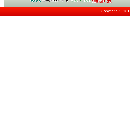
今年も南高梅の実が見
2023/03/29（水）
Copyright (C) 20
メジロ
2021/05/12（水）
日差しが強い！
2021/05/07（金）
すくすく育ってます～
2021/04/13（火）
桜も満開！
2021/03/27（土）
小さな実が見えてきま
2021/03/13（土）
開花してます！
2021/02/10（水）
そろそろ開花です
2021/02/01（月）
剪定作業中
2021/01/12（火）
紀州みなべの南高梅収
2020/06/15（月）