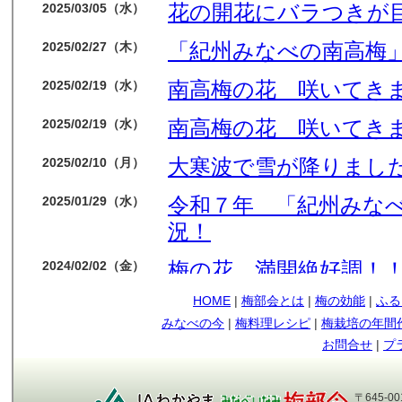
花の開花にバラつきが
2025/03/05（水）
「紀州みなべの南高梅」
2025/02/27（木）
南高梅の花 咲いてき
2025/02/19（水）
南高梅の花 咲いてき
2025/02/19（水）
大寒波で雪が降りました
2025/02/10（月）
令和７年 「紀州みな
2025/01/29（水）
況！
梅の花 満開絶好調！
2024/02/02（金）
HOME
|
梅部会とは
|
梅の効能
|
ふる
今年も梅の花順調です
2024/01/14（日）
みなべの今
|
梅料理レシピ
|
梅栽培の年間
もう少しで収獲です
2023/05/09（火）
お問合せ
|
プ
順調に育ってます
2023/04/12（水）
〒645-0