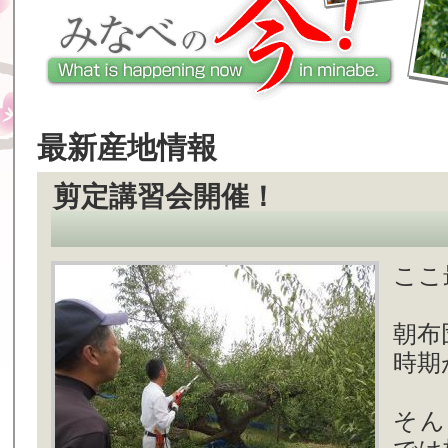
最新産地情報
剪定講習会開催！
ここ
朝布
時期
そん