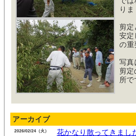
では
りま
剪定
安定
の重
写真
剪定
所で
アーカイブ
花かなり散ってきまし
2026/02/24（火）