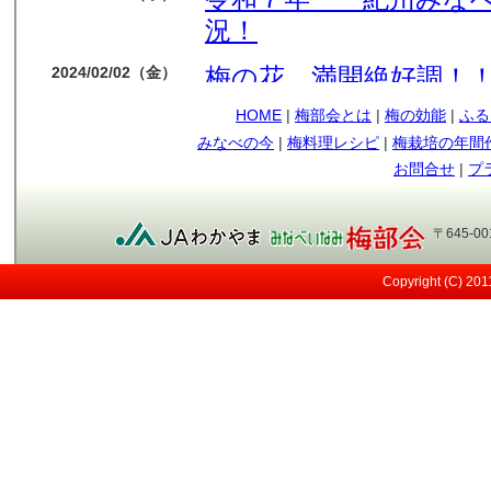
況！
梅の花 満開絶好調！
2024/02/02（金）
HOME
|
梅部会とは
|
梅の効能
|
ふる
今年も梅の花順調です
2024/01/14（日）
みなべの今
|
梅料理レシピ
|
梅栽培の年間
もう少しで収獲です
2023/05/09（火）
お問合せ
|
プ
順調に育ってます
2023/04/12（水）
〒645-0
今年も南高梅の実が見
2023/03/29（水）
Copyright (C) 20
メジロ
2021/05/12（水）
日差しが強い！
2021/05/07（金）
すくすく育ってます～
2021/04/13（火）
桜も満開！
2021/03/27（土）