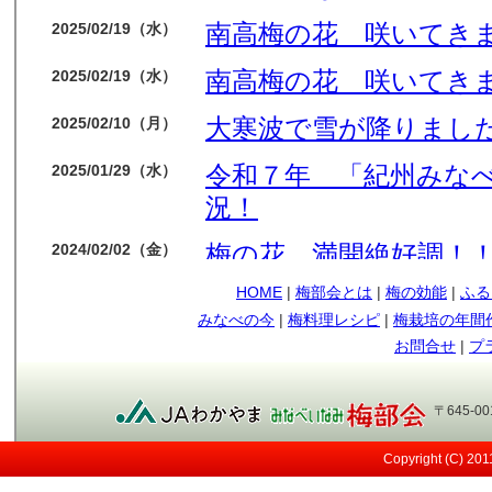
南高梅の花 咲いてき
2025/02/19（水）
南高梅の花 咲いてき
2025/02/19（水）
大寒波で雪が降りました
2025/02/10（月）
令和７年 「紀州みな
2025/01/29（水）
況！
梅の花 満開絶好調！
2024/02/02（金）
HOME
|
梅部会とは
|
梅の効能
|
ふる
今年も梅の花順調です
2024/01/14（日）
みなべの今
|
梅料理レシピ
|
梅栽培の年間
もう少しで収獲です
2023/05/09（火）
お問合せ
|
プ
順調に育ってます
2023/04/12（水）
〒645-0
今年も南高梅の実が見
2023/03/29（水）
Copyright (C) 20
メジロ
2021/05/12（水）