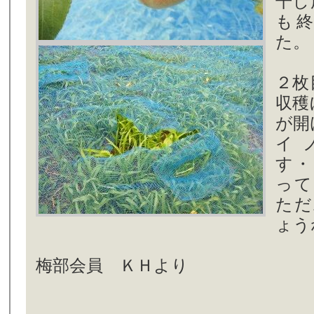
干し
も
た。
２枚
収穫
が開
イ
す・
って
ただ
ょう
梅部会員 ＫＨより