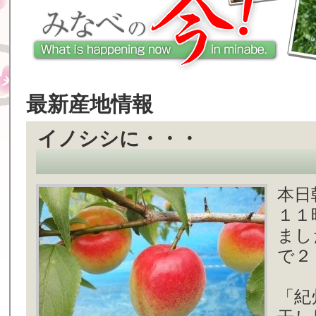
最新産地情報
イノシシに・・・
本日
１１
まし
で２
「紀