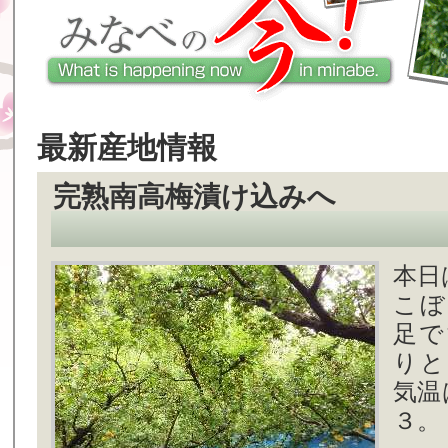
最新産地情報
完熟南高梅漬け込みへ
本日
こぼ
足で
りと
気温
３。