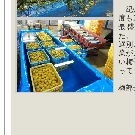
「紀
度も
最
た。
選別
業が
い梅
って
梅部