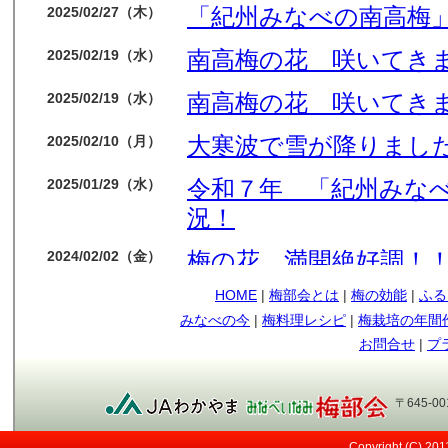
「紀州みなべの南高梅」
2025/02/27（木）
南高梅の花 咲いてき
2025/02/19（水）
南高梅の花 咲いてき
2025/02/19（水）
大寒波で雪が降りました
2025/02/10（月）
令和７年 「紀州みな
2025/01/29（水）
況！
梅の花 満開絶好調！
2024/02/02（金）
HOME
|
梅部会とは
|
梅の効能
|
ふる
今年も梅の花順調です
2024/01/14（日）
みなべの今
|
梅料理レシピ
|
梅栽培の年間
もう少しで収獲です
2023/05/09（火）
お問合せ
|
プ
順調に育ってます
2023/04/12（水）
〒645-0
今年も南高梅の実が見
2023/03/29（水）
Copyright (C) 20