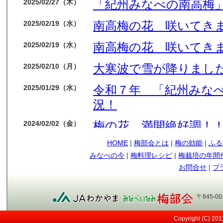
「紀州みなべの南高梅」
2025/02/27（木）
南高梅の花 咲いてき
2025/02/19（水）
南高梅の花 咲いてき
2025/02/19（水）
大寒波で雪が降りました
2025/02/10（月）
令和７年 「紀州みな
2025/01/29（水）
況！
梅の花 満開絶好調！
2024/02/02（金）
HOME
|
梅部会とは
|
梅の効能
|
ふる
今年も梅の花順調です
2024/01/14（日）
みなべの今
|
梅料理レシピ
|
梅栽培の年間
もう少しで収獲です
2023/05/09（火）
お問合せ
|
プ
順調に育ってます
2023/04/12（水）
〒645-0
今年も南高梅の実が見
2023/03/29（水）
Copyright (C) 20