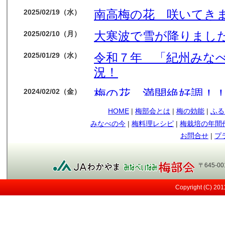
南高梅の花 咲いてき
2025/02/19（水）
大寒波で雪が降りました
2025/02/10（月）
令和７年 「紀州みな
2025/01/29（水）
況！
梅の花 満開絶好調！
2024/02/02（金）
HOME
|
梅部会とは
|
梅の効能
|
ふる
今年も梅の花順調です
2024/01/14（日）
みなべの今
|
梅料理レシピ
|
梅栽培の年間
もう少しで収獲です
2023/05/09（火）
お問合せ
|
プ
順調に育ってます
2023/04/12（水）
〒645-0
今年も南高梅の実が見
2023/03/29（水）
Copyright (C) 20
メジロ
2021/05/12（水）
日差しが強い！
2021/05/07（金）