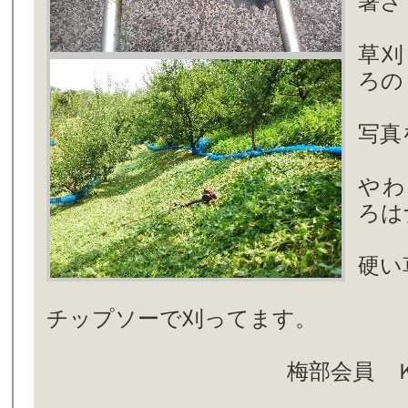
暑さ
草刈
ろの
写真
やわ
ろは
硬い
チップソーで刈ってます。
梅部会員 ＫＨ