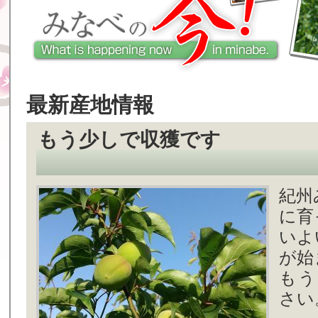
最新産地情報
もう少しで収獲です
紀州
に育
いよ
が始
もう
さい