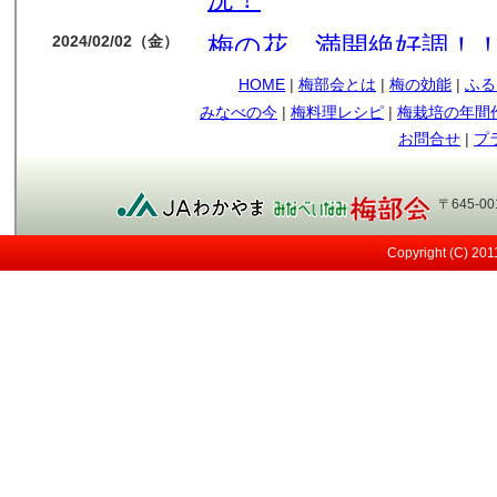
梅の花 満開絶好調！
2024/02/02（金）
HOME
|
梅部会とは
|
梅の効能
|
ふる
今年も梅の花順調です
2024/01/14（日）
みなべの今
|
梅料理レシピ
|
梅栽培の年間
もう少しで収獲です
2023/05/09（火）
お問合せ
|
プ
順調に育ってます
2023/04/12（水）
〒645-0
今年も南高梅の実が見
2023/03/29（水）
Copyright (C) 20
メジロ
2021/05/12（水）
日差しが強い！
2021/05/07（金）
すくすく育ってます～
2021/04/13（火）
桜も満開！
2021/03/27（土）
小さな実が見えてきま
2021/03/13（土）