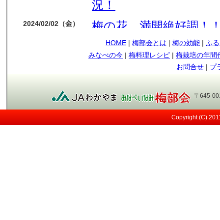
況！
梅の花 満開絶好調！
2024/02/02（金）
HOME
|
梅部会とは
|
梅の効能
|
ふる
今年も梅の花順調です
2024/01/14（日）
みなべの今
|
梅料理レシピ
|
梅栽培の年間
もう少しで収獲です
2023/05/09（火）
お問合せ
|
プ
順調に育ってます
2023/04/12（水）
〒645-0
今年も南高梅の実が見
2023/03/29（水）
Copyright (C) 20
メジロ
2021/05/12（水）
日差しが強い！
2021/05/07（金）
すくすく育ってます～
2021/04/13（火）
桜も満開！
2021/03/27（土）
小さな実が見えてきま
2021/03/13（土）