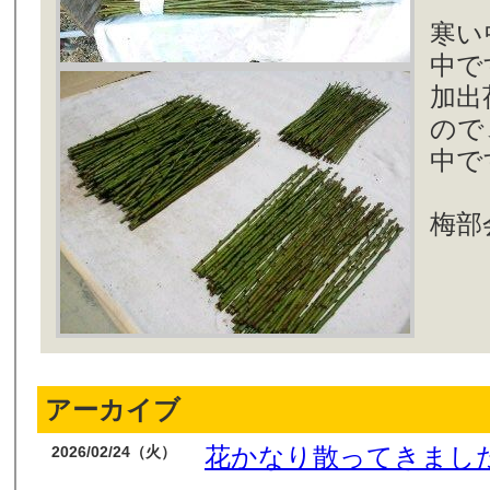
寒い
中で
加出
ので
中で
梅部
アーカイブ
花かなり散ってきまし
2026/02/24（火）